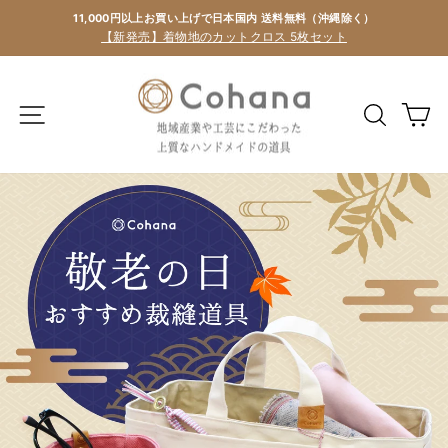
11,000円以上お買い上げで日本国内 送料無料（沖縄除く）
【新発売】着物地のカットクロス 5枚セット
カ