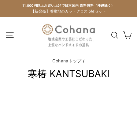
11,000円以上お買い上げで日本国内 送料無料（沖縄除く）
【新発売】着物地のカットクロス 5枚セット
カ
Cohanaトップ
/
寒椿 KANTSUBAKI