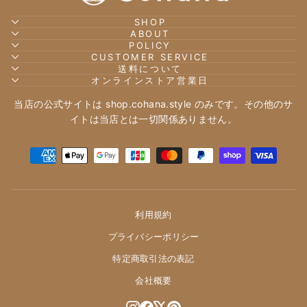
the craftsmanship exquisite.
They are all a joy to work with
SHOP
lynne r.
and to look at. Although a higher
ABOUT
Sharpener and Many Other
price than usual, I think they are
POLICY
Items
CUSTOMER SERVICE
all extremely good value. The
送料について
I’ve ordered the sharpener and
packaging is adorable too, and
オンラインストア営業日
about 15 different sewing items
the company is helping to keep
from pins to the round box with
these traditional crafts alive. Very
当店の公式サイトは shop.cohana.style のみです。その他のサ
embroidered lid and dressmaking
well done Cohana!!
イトは当店とは一切関係ありません。
scissors over the last month. I
can’t praise these items enough-
the designs are just fabulous and
the craftsmanship exquisite.
They are all a joy to work with
匿名
and to look at. Although a higher
楽しい！
price than usual, I think they are
利用規約
スマホショルダーを作りました。
all extremely good value. The
プライバシーポリシー
作ったパーツをまきかがり縫いで縫
packaging is adorable too, and
い合わせました。
the company is helping to keep
特定商取引法の表記
可愛く出来たと思います🙌
these traditional crafts alive. Very
会社概要
well done Cohana!!
Instagram
Facebook
X
Pinterest