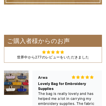
Arwa
Lovely Bag for Embroidery
Supplies
The bag is really lovely and has
ご購入者様からのお声
helped me a lot in carrying my
embroidery supplies. The fabric
texture is amazing!
世界中から277のレビューをいただきました
Arwa
Appreciation for the Product
Quality
I am from the Kingdom of Saudi
Arabia, and I have purchased this
beautiful and elegant scissors