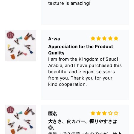
from you. Thank you for your
kind cooperation.
匿名
大きさ、皮カバー、握りやすさは
◎。
色違いで２個買ったのですが、仕上
げや切れ味にはけっこう個体差があ
ると思いました。届いたらすぐ、裏
表ともに小刃付近に傷が無いか、切
れ味に問題が無いかなど、念入りに
確認したほうが良いです。
（自分は刃先の裏側に刃こぼれのよ
うな傷のある個体に当たってしま
い、気づくのが遅れたためそのまま
Fehintola A.
使ってます…）。
Great Snips
問題の無い個体だと糸がスパスパ切
I loved this as soon as I saw it.
れますよ。