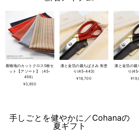
着物地のカットクロス5枚セ
漆と金箔の裁ちばさみ 朱塗
漆と金箔の裁
ット【アソート】（45-
り(45-443)
り(45
456）
¥18,700
¥19
¥3,850
手しごとを健やかに／Cohanaの
夏ギフト