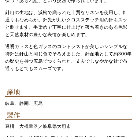
保つ「あられ組」という技法で作られています。
針山の生地は、浜松で織られた上質なリネンを使用し、針
通りもなめらか。針先が丸いクロスステッチ用の針もスッ
と刺せます。手染めで丁寧に仕上げた落ち着きのある色彩
と天然素材の豊かな表情が楽しめます。
透明ガラスと色ガラスのコントラストが美しいシンプルな
待針は針山と同じ色でそろえました。針産地として約300年
の歴史を持つ広島でつくられた、丈夫でしなやかな針で布
通りもとてもスムーズです。
産地
岐阜、静岡、広島
製作
豆枡｜大橋量器／岐阜県大垣市