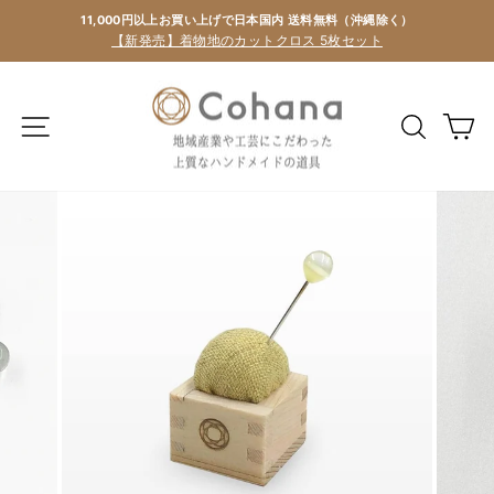
11,000円以上お買い上げで日本国内 送料無料（沖縄除く）
【新発売】着物地のカットクロス 5枚セット
カ